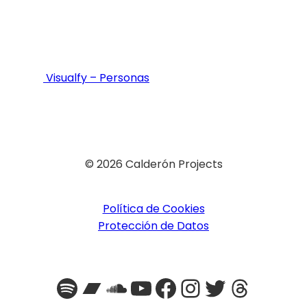
Visualfy – Personas
© 2026 Calderón Projects
Política de Cookies
Protección de Datos
Spotify
Bandcamp
SoundCloud
YouTube
Facebook
Instagra
Twitter
Threa