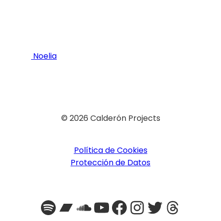
Noelia
© 2026 Calderón Projects
Política de Cookies
Protección de Datos
Spotify
Bandcamp
SoundCloud
YouTube
Facebook
Instagra
Twitter
Threa