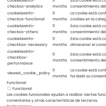
cookielawinfo-
11
Esta cookie está c
checbox-analytics
months
consentimiento del 
cookielawinfo-
11
La cookie está con
checbox-functional
months
cookies en la categ
cookielawinfo-
11
Esta cookie está c
checbox-others
months
consentimiento del 
cookielawinfo-
11
Esta cookie está c
checkbox-necessary
months
almacenar el consen
cookielawinfo-
11
Esta cookie está c
checkbox-
months
consentimiento del 
performance
11
La cookie está con
viewed_cookie_policy
months
ha dado su consent
Functional
Functional
Las cookies funcionales ayudan a realizar ciertas fun
comentarios y otras características de terceros.