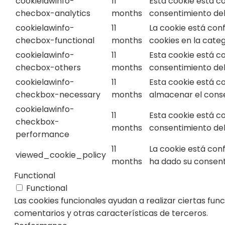
cookielawinfo-
11
Esta cookie está c
checbox-analytics
months
consentimiento del 
cookielawinfo-
11
La cookie está con
checbox-functional
months
cookies en la categ
cookielawinfo-
11
Esta cookie está c
checbox-others
months
consentimiento del 
cookielawinfo-
11
Esta cookie está c
checkbox-necessary
months
almacenar el consen
cookielawinfo-
11
Esta cookie está c
checkbox-
months
consentimiento del 
performance
11
La cookie está con
viewed_cookie_policy
months
ha dado su consent
Functional
Functional
Las cookies funcionales ayudan a realizar ciertas fun
comentarios y otras características de terceros.