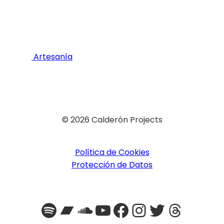
Artesanía
© 2026 Calderón Projects
Política de Cookies
Protección de Datos
Spotify
Bandcamp
SoundCloud
YouTube
Facebook
Instagra
Twitter
Threa