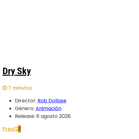
Dry Sky
7 minutos
Director:
Rob Dollase
Género:
Animación
Release:
6 agosto 2026
Prev
1
2
3