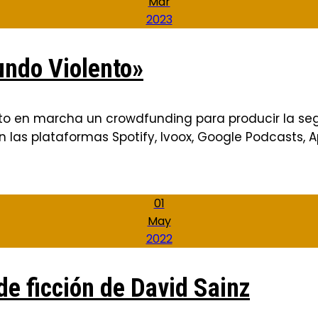
Mar
2023
ndo Violento»
sto en marcha un crowdfunding para producir la s
en las plataformas Spotify, Ivoox, Google Podcasts, 
01
May
2022
e ficción de David Sainz