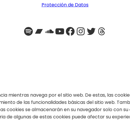
Protección de Datos
Spotify
Bandcamp
SoundCloud
YouTube
Facebook
Instagra
Twitter
Threa
encia mientras navega por el sitio web. De estas, las coo
miento de las funcionalidades básicas del sitio web. Tam
stas cookies se almacenarán en su navegador solo con su
taria de algunas de estas cookies puede afectar su experi