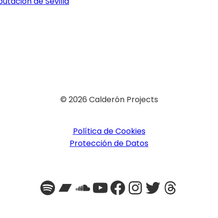
utación de Sevilla
© 2026 Calderón Projects
Política de Cookies
Protección de Datos
Spotify
Bandcamp
SoundCloud
YouTube
Facebook
Instagra
Twitter
Threa