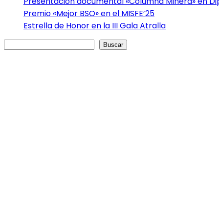
Presentación documental «Columna Minera» en Dip
Premio «Mejor BSO» en el MISFE’25
Estrella de Honor en la III Gala Atralla
Buscar
Buscar