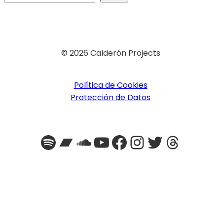
© 2026 Calderón Projects
INDEX – T
Política de Cookies
BY JESÚS CAL
Protección de Datos
Spotify
Bandcamp
SoundCloud
YouTube
Facebook
Instagra
Twitter
Threa