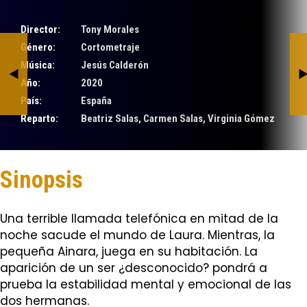
Director:
Tony Morales
Género:
Cortometraje
Priceless
Orgullo de Ti
Música:
Jesús Calderón
BY JESÚS CALDERÓN
BY JESÚS CALDERÓN
Año:
2020
País:
España
Reparto:
Beatriz Salas, Carmen Salas, Virginia Gómez
Sinopsis
Una terrible llamada telefónica en mitad de la
noche sacude el mundo de Laura. Mientras, la
pequeña Ainara, juega en su habitación. La
aparición de un ser ¿desconocido? pondrá a
prueba la estabilidad mental y emocional de las
dos hermanas.