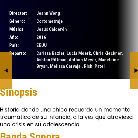
Director:
Joann Wong
Género:
Cortometraje
Música:
Jesús Calderón
Año:
2016
País:
EEUU
Reparto:
Carissa Bazler, Lucia Moerk, Chris Kleckner,
Ashton Pittman, Anthon Meyer, Madeleine
Perros de Globo
Leica Story
Bryan, Melissa Carvajal, Rishi Patel
BY JESÚS CALDERÓN
BY JESÚS CALDERÓN
Sinopsis
Historia donde una chica recuerda un momento
traumático de su infancia, a la vez que atraviesa
una crisis en su adolescencia.
Banda Sonora