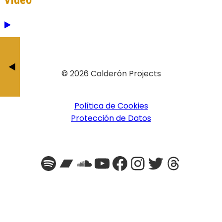
Video
Política Correct
1933 Fur
BY JESÚS CALDERÓ
BY JESÚS CAL
© 2026 Calderón Projects
Política de Cookies
Protección de Datos
Spotify
Bandcamp
SoundCloud
YouTube
Facebook
Instagra
Twitter
Threa