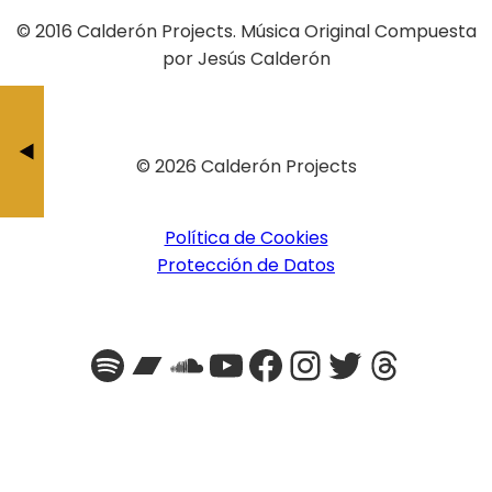
© 2016 Calderón Projects. Música Original Compuesta
por Jesús Calderón
Quitting Tim
Zipi y Za
BY JESÚS CALDERÓ
BY JESÚS CAL
© 2026 Calderón Projects
Política de Cookies
Protección de Datos
Spotify
Bandcamp
SoundCloud
YouTube
Facebook
Instagra
Twitter
Threa