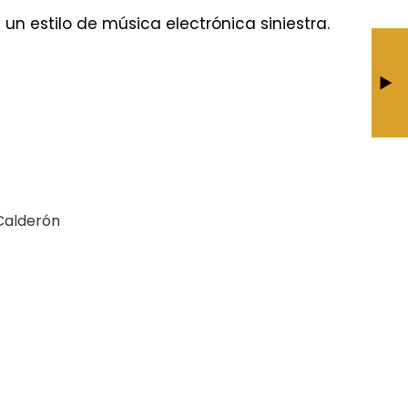
n estilo de música electrónica siniestra.
El Desenlace
BY JESÚS CALDERÓN
Calderón