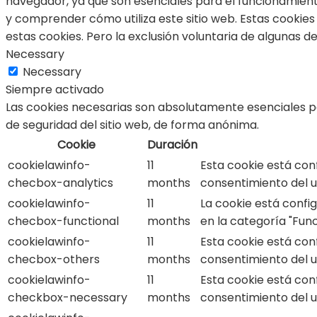
navegador, ya que son esenciales para el funcionamiento
y comprender cómo utiliza este sitio web. Estas cookie
estas cookies. Pero la exclusión voluntaria de algunas 
Necessary
Necessary
Siempre activado
Las cookies necesarias son absolutamente esenciales pa
de seguridad del sitio web, de forma anónima.
Cookie
Duración
cookielawinfo-
11
Esta cookie está con
checbox-analytics
months
consentimiento del us
cookielawinfo-
11
La cookie está confi
checbox-functional
months
en la categoría "Func
cookielawinfo-
11
Esta cookie está con
checbox-others
months
consentimiento del us
cookielawinfo-
11
Esta cookie está con
checkbox-necessary
months
consentimiento del us