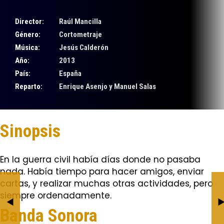
Director:
Raúl Mancilla
Género:
Cortometraje
Música:
Jesús Calderón
Año:
2013
País:
España
Reparto:
Enrique Asenjo y Manuel Salas
Sinopsis
En la guerra civil habí­a dí­as donde no pasaba
nada. Habí­a tiempo para hacer amigos, enviar
cartas, y realizar muchas otras actividades, pero
¡Ey, Muñeca!
Así que Pasen Cinco
siempre ordenadamente.
Años
BY JESÚS CALDERÓN
Banda Sonora
BY JESÚS CALDERÓN