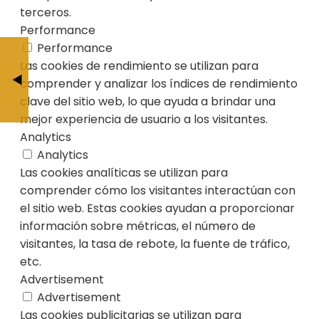
terceros.
Performance
Performance
The Parable of the Pharisee and the Ta
¡Ey, Muñe
Las cookies de rendimiento se utilizan para
Collecto
comprender y analizar los índices de rendimiento
BY JESÚS CAL
clave del sitio web, lo que ayuda a brindar una
BY JESÚS CALDERÓ
mejor experiencia de usuario a los visitantes.
Analytics
Analytics
Las cookies analíticas se utilizan para
comprender cómo los visitantes interactúan con
el sitio web. Estas cookies ayudan a proporcionar
información sobre métricas, el número de
visitantes, la tasa de rebote, la fuente de tráfico,
etc.
Advertisement
Advertisement
Las cookies publicitarias se utilizan para