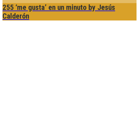
255 ‘me gusta’ en un minuto
by Jesús
Calderón