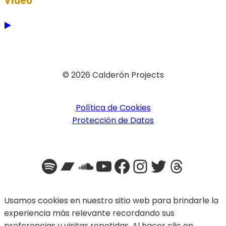
Video
© 2026 Calderón Projects
Política de Cookies
Protección de Datos
Spotify
Bandcamp
SoundCloud
YouTube
Facebook
Instagra
Twitter
Threa
Usamos cookies en nuestro sitio web para brindarle la
experiencia más relevante recordando sus
preferencias y visitas repetidas. Al hacer clic en