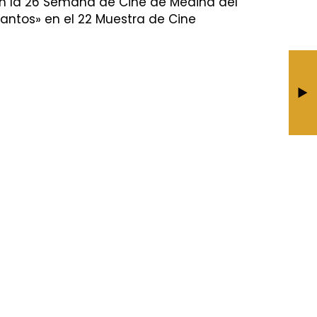
en la 26 Semana de Cine de Medina del
antos» en el 22 Muestra de Cine
The Parable of the
Talents
BY JESÚS CALDERÓN