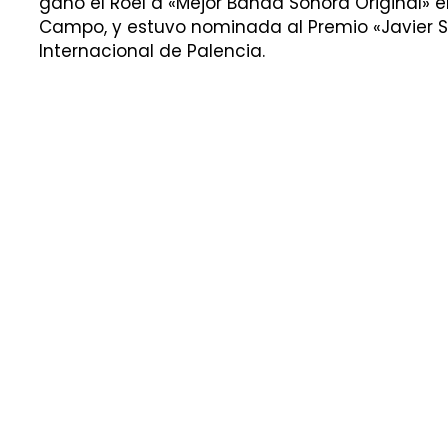
ganó el Roel a «Mejor Banda Sonora Original» 
Campo, y estuvo nominada al Premio «Javier S
Internacional de Palencia.