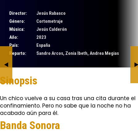
Director:
Jesús Rabasco
Género:
Cortometraje
Música:
Jesús Calderón
Año:
2023
País:
España
Reparto:
Sandro Arcos, Zonia Ibeth, Andrea Megias
Noctaíra 2023
Anovo
BY JESÚS CALDERÓN
BY JESÚS CALDERÓN
Sinopsis
Un chico vuelve a su casa tras una cita durante el
confinamiento. Pero no sabe que la noche no ha
acabado aún para él.
Banda Sonora