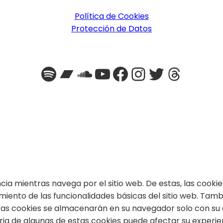
Política de Cookies
Protección de Datos
Spotify
Bandcamp
SoundCloud
YouTube
Facebook
Instagra
Twitter
Threa
encia mientras navega por el sitio web. De estas, las coo
miento de las funcionalidades básicas del sitio web. Tam
stas cookies se almacenarán en su navegador solo con su
taria de algunas de estas cookies puede afectar su experi