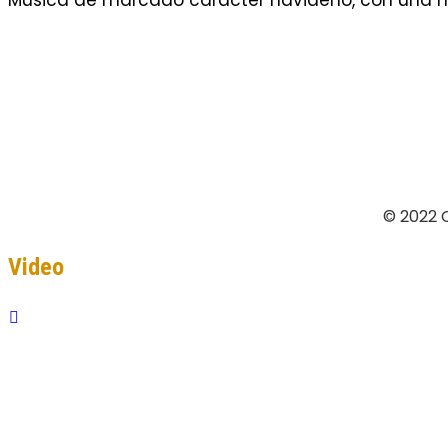
Música de marcado carácter navideño, con una me
© 2022 
Video