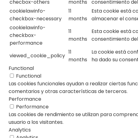
checbox-others
months
consentimiento del 
cookielawinfo-
11
Esta cookie está c
checkbox-necessary
months
almacenar el consen
cookielawinfo-
11
Esta cookie está c
checkbox-
months
consentimiento del 
performance
11
La cookie está con
viewed_cookie_policy
months
ha dado su consent
Functional
Functional
Las cookies funcionales ayudan a realizar ciertas fun
comentarios y otras características de terceros.
Performance
Performance
Las cookies de rendimiento se utilizan para comprende
usuario a los visitantes.
Analytics
Analytics