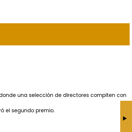
 donde una selección de directores compiten con
GRACIAS 2016
vó el segundo premio.
BY JESÚS CALDERÓN