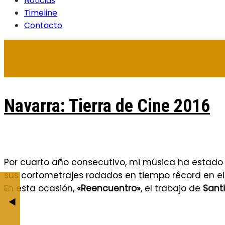
Noticias
Timeline
Contacto
Navarra: Tierra de Cine 2016
Por cuarto año consecutivo, mi música ha estado
sus cortometrajes rodados en tiempo récord en el 
Estreno "Regretful" en Madri
En esta ocasión,
«Reencuentro»
, el trabajo de
Sant
BY JESÚS CALDERÓ