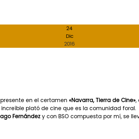
24
Dic
2016
 presente en el certamen
«Navarra, Tierra de Cine»
,
increíble plató de cine que es la comunidad foral.
d
iago Fernández
y con BSO compuesta por mí, se lle
N