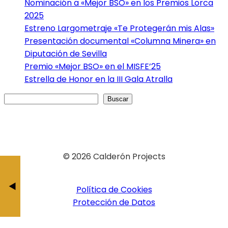
Nominación a «Mejor BSO» en los Premios Lorca
2025
Estreno Largometraje «Te Protegerán mis Alas»
Presentación documental «Columna Minera» en
Diputación de Sevilla
Premio «Mejor BSO» en el MISFE’25
Estrella de Honor en la III Gala Atralla
Buscar
Buscar
© 2026 Calderón Projects
Preestreno «La Sombra de
«Perder» 
Quebrantahuesos
Málaga
Política de Cookies
Protección de Datos
BY JESÚS CALDERÓ
BY JESÚS CAL