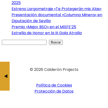
2025
Estreno Largometraje «Te Protegerán mis Alas»
Presentación documental «Columna Minera» en
Diputación de Sevilla
Premio «Mejor BSO» en el MISFE’25
Estrella de Honor en la III Gala Atralla
Buscar
Buscar
«Un Mundo Violento» segunda temporad
Candidat
© 2026 Calderón Projects
Música Or
BY JESÚS CALDERÓ
BY JESÚS CAL
Política de Cookies
Protección de Datos