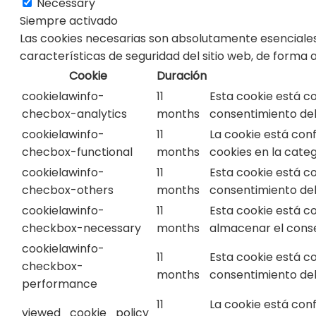
Necessary
Siempre activado
Las cookies necesarias son absolutamente esenciales
características de seguridad del sitio web, de forma
Cookie
Duración
cookielawinfo-
11
Esta cookie está c
checbox-analytics
months
consentimiento del 
cookielawinfo-
11
La cookie está con
checbox-functional
months
cookies en la categ
cookielawinfo-
11
Esta cookie está c
checbox-others
months
consentimiento del 
cookielawinfo-
11
Esta cookie está c
checkbox-necessary
months
almacenar el consen
cookielawinfo-
11
Esta cookie está c
checkbox-
months
consentimiento del 
performance
11
La cookie está con
viewed_cookie_policy