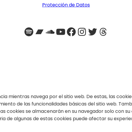
Protección de Datos
Spotify
Bandcamp
SoundCloud
YouTube
Facebook
Instagra
Twitter
Threa
encia mientras navega por el sitio web. De estas, las coo
miento de las funcionalidades básicas del sitio web. Tam
stas cookies se almacenarán en su navegador solo con su
taria de algunas de estas cookies puede afectar su experi