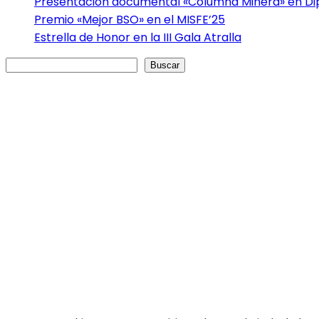
Presentación documental «Columna Minera» en Dip
Premio «Mejor BSO» en el MISFE’25
Estrella de Honor en la III Gala Atralla
Buscar
Buscar