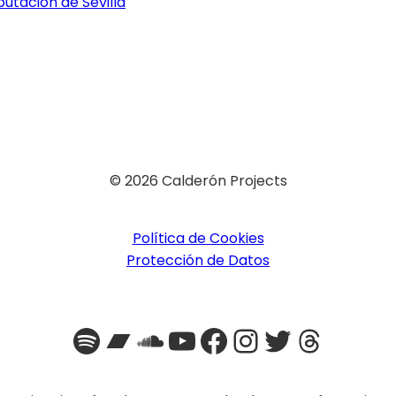
utación de Sevilla
© 2026 Calderón Projects
Política de Cookies
Protección de Datos
Spotify
Bandcamp
SoundCloud
YouTube
Facebook
Instagra
Twitter
Threa