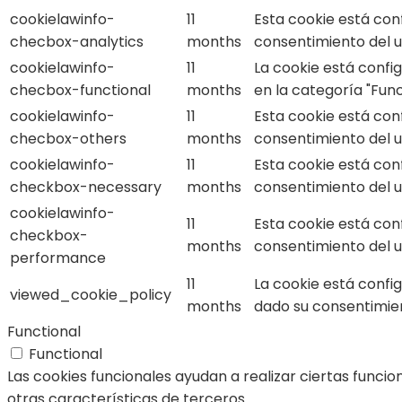
cookielawinfo-
11
Esta cookie está con
checbox-analytics
months
consentimiento del us
cookielawinfo-
11
La cookie está confi
checbox-functional
months
en la categoría "Func
cookielawinfo-
11
Esta cookie está con
checbox-others
months
consentimiento del us
cookielawinfo-
11
Esta cookie está con
checkbox-necessary
months
consentimiento del us
cookielawinfo-
11
Esta cookie está con
checkbox-
months
consentimiento del u
performance
11
La cookie está confi
viewed_cookie_policy
months
dado su consentimien
Functional
Functional
Las cookies funcionales ayudan a realizar ciertas funci
otras características de terceros.