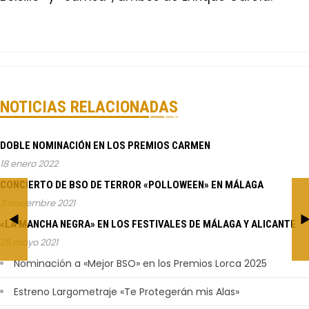
NOTICIAS RELACIONADAS
DOBLE NOMINACIÓN EN LOS PREMIOS CARMEN
18 enero 2022
CONCIERTO DE BSO DE TERROR «POLLOWEEN» EN MÁLAGA
Conferencia sobre
SITGES 2019
3 noviembre 2021
Composición Musical
BY JESÚS CALDERÓN
«LA MANCHA NEGRA» EN LOS FESTIVALES DE MÁLAGA Y ALICANTE
para Cine
25 mayo 2021
BY JESÚS CALDERÓN
Nominación a «Mejor BSO» en los Premios Lorca 2025
Estreno Largometraje «Te Protegerán mis Alas»