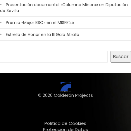
Presentación documental «Columna Minera» en Diputación
de Sevilla
Premio «Mejor BSO» en el MISFE’25
Estrella de Honor en la III Gala Atralla
Buscar
Buscar
© 2026 Calderón Projects
Política de Cookies
Protección de Datos