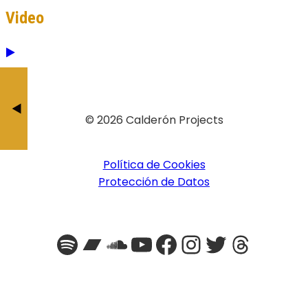
Video
Así que Pasen Cien Año
Drones Do
BY JESÚS CALDERÓ
BY JESÚS CAL
© 2026 Calderón Projects
Política de Cookies
Protección de Datos
Spotify
Bandcamp
SoundCloud
YouTube
Facebook
Instagra
Twitter
Threa