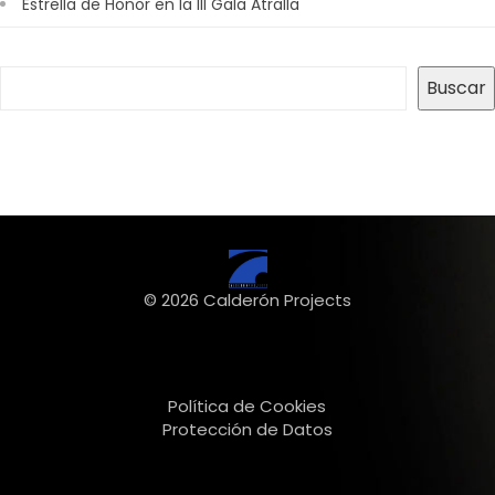
Estrella de Honor en la III Gala Atralla
Buscar
Buscar
© 2026 Calderón Projects
Política de Cookies
Protección de Datos