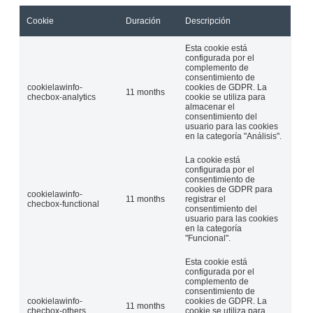
Cookie
Duración
Descripción
Esta cookie está
configurada por el
complemento de
consentimiento de
cookielawinfo-
cookies de GDPR. La
11 months
checbox-analytics
cookie se utiliza para
almacenar el
consentimiento del
usuario para las cookies
en la categoría "Análisis".
La cookie está
configurada por el
consentimiento de
cookies de GDPR para
cookielawinfo-
11 months
registrar el
checbox-functional
consentimiento del
usuario para las cookies
en la categoría
"Funcional".
Esta cookie está
configurada por el
complemento de
consentimiento de
cookielawinfo-
cookies de GDPR. La
11 months
checbox-others
cookie se utiliza para