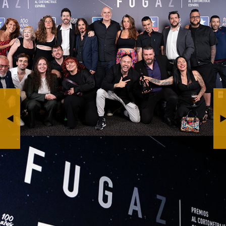
Estreno documental
Estrella de Honor en la
«Señales Antes de
III Gala Atralla
Morir»
BY JESÚS CALDERÓN
BY JESÚS CALDERÓN