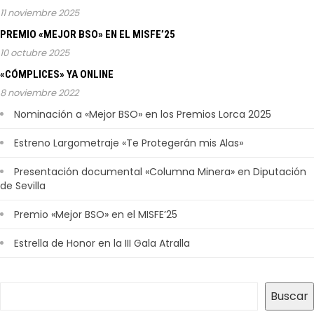
11 noviembre 2025
PREMIO «MEJOR BSO» EN EL MISFE’25
10 octubre 2025
«CÓMPLICES» YA ONLINE
8 noviembre 2022
Nominación a «Mejor BSO» en los Premios Lorca 2025
Estreno Largometraje «Te Protegerán mis Alas»
Presentación documental «Columna Minera» en Diputación
de Sevilla
Premio «Mejor BSO» en el MISFE’25
Estrella de Honor en la III Gala Atralla
Buscar
Buscar